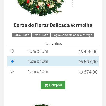
Coroa de Flores Delicada Vermelha
Faixa Grátis
Frete Grátis
Pague somente após a entrega
Tamanhos
1,0m x 1,0m
498,00
R$
1,2m x 1,0m
537,00
R$
1,5m x 1,0m
674,00
R$
Comprar