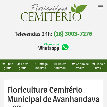
Pular
para
Nav
o
conteúdo
Televendas 24h:
(18) 3003-7276
Frete
Faixa
Entrega
Boleto
Cartão de
Todo o
grátis
grátis
imediata
faturado
crédito
Brasil
Floricultura Cemitério
Municipal de Avanhandava