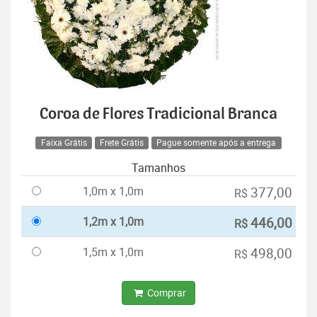
Coroa de Flores Tradicional Branca
Faixa Grátis
Frete Grátis
Pague somente após a entrega
Tamanhos
1,0m x 1,0m
377,00
R$
1,2m x 1,0m
446,00
R$
1,5m x 1,0m
498,00
R$
Comprar