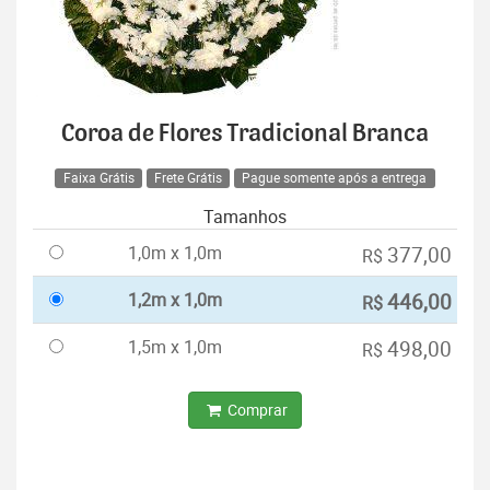
Coroa de Flores Tradicional Branca
Faixa Grátis
Frete Grátis
Pague somente após a entrega
Tamanhos
1,0m x 1,0m
377,00
R$
1,2m x 1,0m
446,00
R$
1,5m x 1,0m
498,00
R$
Comprar