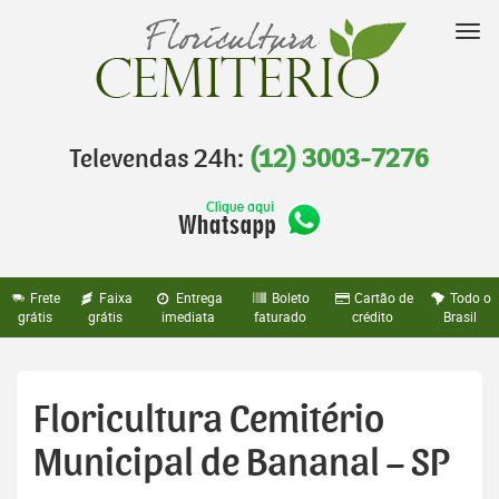
Pular
para
Nav
o
conteúdo
Televendas 24h:
(12) 3003-7276
Frete
Faixa
Entrega
Boleto
Cartão de
Todo o
grátis
grátis
imediata
faturado
crédito
Brasil
Floricultura Cemitério
Municipal de Bananal – SP