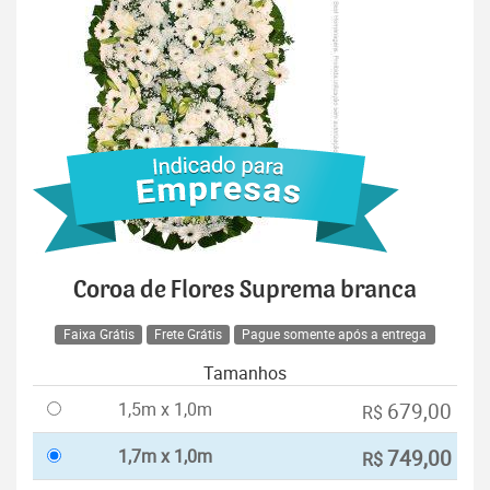
Coroa de Flores Suprema branca
Faixa Grátis
Frete Grátis
Pague somente após a entrega
Tamanhos
1,5m x 1,0m
679,00
R$
1,7m x 1,0m
749,00
R$