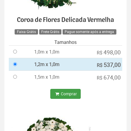
Coroa de Flores Delicada Vermelha
Faixa Grátis
Frete Grátis
Pague somente após a entrega
Tamanhos
1,0m x 1,0m
498,00
R$
1,2m x 1,0m
537,00
R$
1,5m x 1,0m
674,00
R$
Comprar