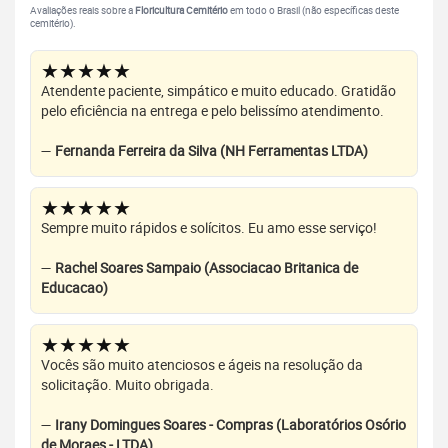
Avaliações reais sobre a
Floricultura Cemitério
em todo o Brasil (não específicas deste
cemitério).
★★★★★
Atendente paciente, simpático e muito educado. Gratidão
pelo eficiência na entrega e pelo belissímo atendimento.
—
Fernanda Ferreira da Silva (NH Ferramentas LTDA)
★★★★★
Sempre muito rápidos e solícitos. Eu amo esse serviço!
—
Rachel Soares Sampaio (Associacao Britanica de
Educacao)
★★★★★
Vocês são muito atenciosos e ágeis na resolução da
solicitação. Muito obrigada.
—
Irany Domingues Soares - Compras (Laboratórios Osório
de Moraes - LTDA)