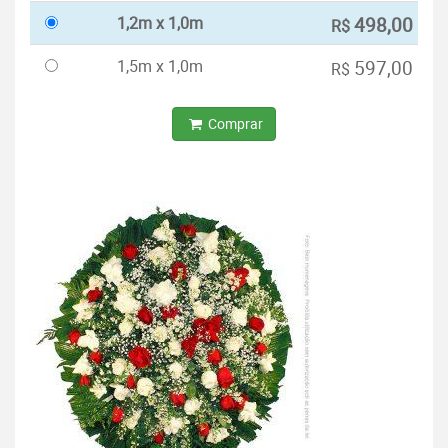
1,2m x 1,0m
498,00
R$
1,5m x 1,0m
597,00
R$
Comprar