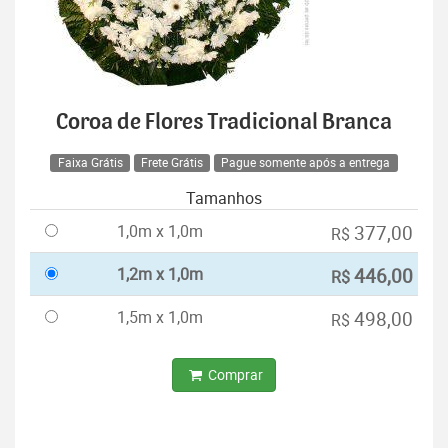
Coroa de Flores Tradicional Branca
Faixa Grátis
Frete Grátis
Pague somente após a entrega
Tamanhos
1,0m x 1,0m
377,00
R$
1,2m x 1,0m
446,00
R$
1,5m x 1,0m
498,00
R$
Comprar