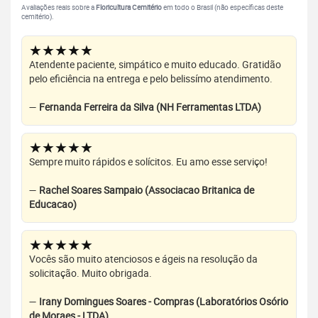
Avaliações reais sobre a
Floricultura Cemitério
em todo o Brasil (não específicas deste
cemitério).
★★★★★
Atendente paciente, simpático e muito educado. Gratidão
pelo eficiência na entrega e pelo belissímo atendimento.
—
Fernanda Ferreira da Silva (NH Ferramentas LTDA)
★★★★★
Sempre muito rápidos e solícitos. Eu amo esse serviço!
—
Rachel Soares Sampaio (Associacao Britanica de
Educacao)
★★★★★
Vocês são muito atenciosos e ágeis na resolução da
solicitação. Muito obrigada.
—
Irany Domingues Soares - Compras (Laboratórios Osório
de Moraes - LTDA)