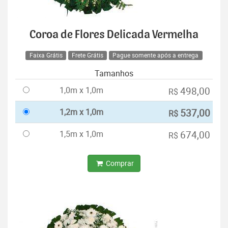
Coroa de Flores Delicada Vermelha
Faixa Grátis
Frete Grátis
Pague somente após a entrega
Tamanhos
1,0m x 1,0m
498,00
R$
1,2m x 1,0m
537,00
R$
1,5m x 1,0m
674,00
R$
Comprar