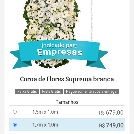
Coroa de Flores Suprema branca
Faixa Grátis
Frete Grátis
Pague somente após a entrega
Tamanhos
1,5m x 1,0m
679,00
R$
1,7m x 1,0m
749,00
R$