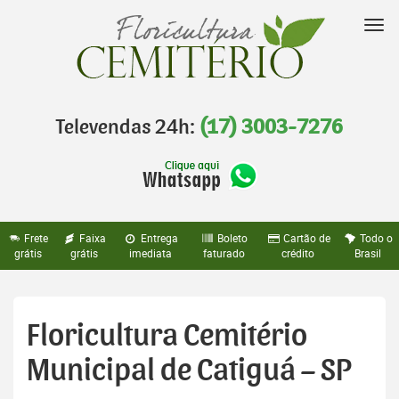
Pular
para
Nav
o
conteúdo
Televendas 24h:
(17) 3003-7276
Frete
Faixa
Entrega
Boleto
Cartão de
Todo o
grátis
grátis
imediata
faturado
crédito
Brasil
Floricultura Cemitério
Municipal de Catiguá – SP