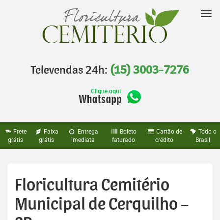
Pular
para
Nav
o
conteúdo
Televendas 24h:
(15) 3003-7276
Frete
Faixa
Entrega
Boleto
Cartão de
Todo o
grátis
grátis
imediata
faturado
crédito
Brasil
Floricultura Cemitério
Municipal de Cerquilho –