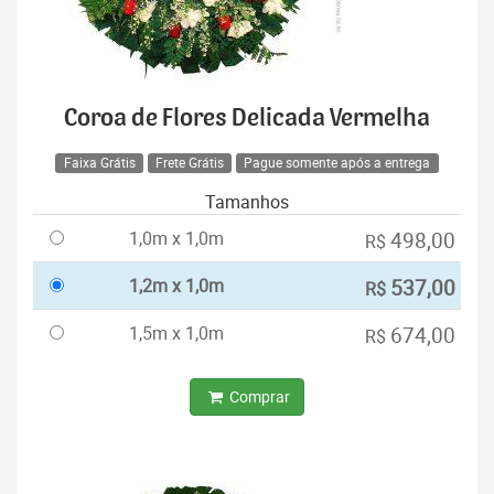
Coroa de Flores Delicada Vermelha
Faixa Grátis
Frete Grátis
Pague somente após a entrega
Tamanhos
1,0m x 1,0m
498,00
R$
1,2m x 1,0m
537,00
R$
1,5m x 1,0m
674,00
R$
Comprar