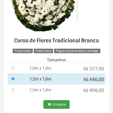
Coroa de Flores Tradicional Branca
Faixa Grátis
Frete Grátis
Pague somente após a entrega
Tamanhos
1,0m x 1,0m
377,00
R$
1,2m x 1,0m
446,00
R$
1,5m x 1,0m
498,00
R$
Comprar