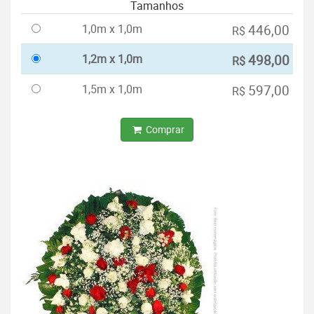
Tamanhos
1,0m x 1,0m
446,00
R$
1,2m x 1,0m
498,00
R$
1,5m x 1,0m
597,00
R$
Comprar