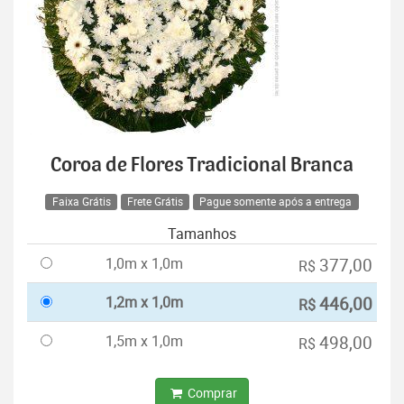
Coroa de Flores Tradicional Branca
Faixa Grátis
Frete Grátis
Pague somente após a entrega
Tamanhos
1,0m x 1,0m
377,00
R$
1,2m x 1,0m
446,00
R$
1,5m x 1,0m
498,00
R$
Comprar