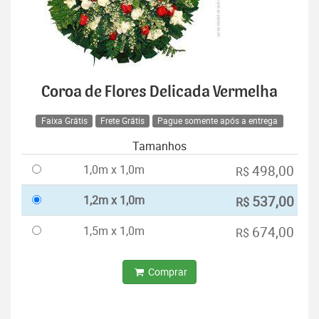
Coroa de Flores Delicada Vermelha
Faixa Grátis
Frete Grátis
Pague somente após a entrega
Tamanhos
1,0m x 1,0m
498,00
R$
1,2m x 1,0m
537,00
R$
1,5m x 1,0m
674,00
R$
Comprar