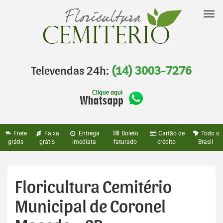
Pular
para
Nav
o
conteúdo
Televendas 24h:
(14) 3003-7276
Frete
Faixa
Entrega
Boleto
Cartão de
Todo o
grátis
grátis
imediata
faturado
crédito
Brasil
Floricultura Cemitério
Municipal de Coronel