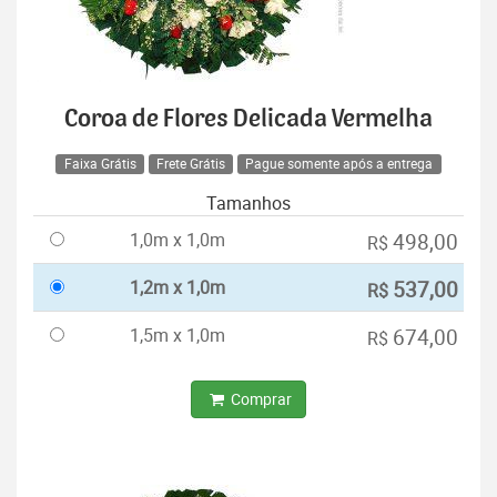
Coroa de Flores Delicada Vermelha
Faixa Grátis
Frete Grátis
Pague somente após a entrega
Tamanhos
1,0m x 1,0m
498,00
R$
1,2m x 1,0m
537,00
R$
1,5m x 1,0m
674,00
R$
Comprar