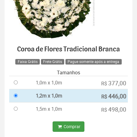
Coroa de Flores Tradicional Branca
Faixa Grátis
Frete Grátis
Pague somente após a entrega
Tamanhos
1,0m x 1,0m
377,00
R$
1,2m x 1,0m
446,00
R$
1,5m x 1,0m
498,00
R$
Comprar