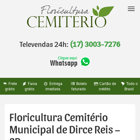
Pular
para
Nav
o
conteúdo
Televendas 24h:
(17) 3003-7276
Frete
Faixa
Entrega
Boleto
Cartão de
Todo o
grátis
grátis
imediata
faturado
crédito
Brasil
Floricultura Cemitério
Municipal de Dirce Reis –