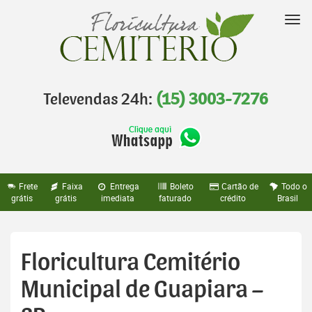
Pular
para
Nav
o
conteúdo
Televendas 24h:
(15) 3003-7276
Frete
Faixa
Entrega
Boleto
Cartão de
Todo o
grátis
grátis
imediata
faturado
crédito
Brasil
Floricultura Cemitério
Municipal de Guapiara –