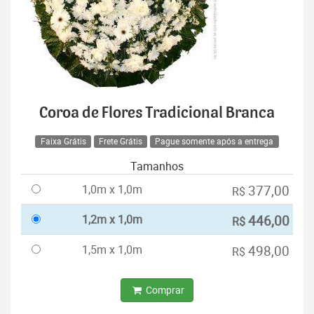
Coroa de Flores Tradicional Branca
Faixa Grátis
Frete Grátis
Pague somente após a entrega
Tamanhos
1,0m x 1,0m
377,00
R$
1,2m x 1,0m
446,00
R$
1,5m x 1,0m
498,00
R$
Comprar