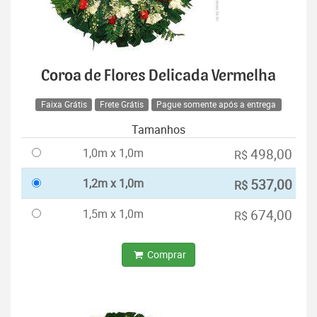
Coroa de Flores Delicada Vermelha
Faixa Grátis
Frete Grátis
Pague somente após a entrega
Tamanhos
1,0m x 1,0m
498,00
R$
1,2m x 1,0m
537,00
R$
1,5m x 1,0m
674,00
R$
Comprar