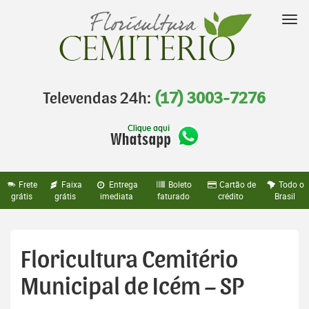
Pular
para
Nav
o
conteúdo
Televendas 24h:
(17) 3003-7276
Frete
Faixa
Entrega
Boleto
Cartão de
Todo o
grátis
grátis
imediata
faturado
crédito
Brasil
Floricultura Cemitério
Municipal de Icém – SP