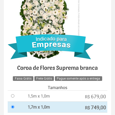
Coroa de Flores Suprema branca
Faixa Grátis
Frete Grátis
Pague somente após a entrega
Tamanhos
1,5m x 1,0m
679,00
R$
1,7m x 1,0m
749,00
R$