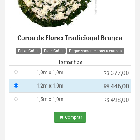
Coroa de Flores Tradicional Branca
Faixa Grátis
Frete Grátis
Pague somente após a entrega
Tamanhos
1,0m x 1,0m
377,00
R$
1,2m x 1,0m
446,00
R$
1,5m x 1,0m
498,00
R$
Comprar