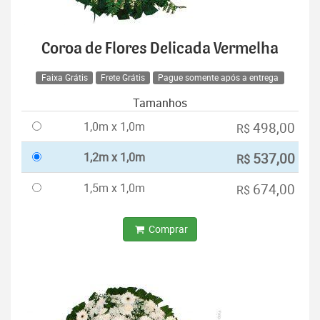
Coroa de Flores Delicada Vermelha
Faixa Grátis
Frete Grátis
Pague somente após a entrega
Tamanhos
1,0m x 1,0m
498,00
R$
1,2m x 1,0m
537,00
R$
1,5m x 1,0m
674,00
R$
Comprar