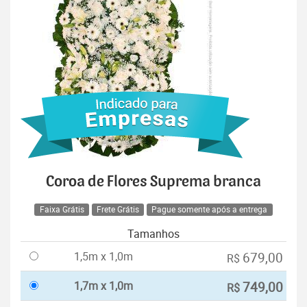
Coroa de Flores Suprema branca
Faixa Grátis
Frete Grátis
Pague somente após a entrega
Tamanhos
1,5m x 1,0m
679,00
R$
1,7m x 1,0m
749,00
R$