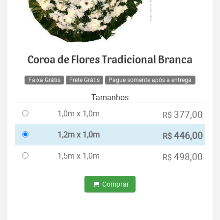
Coroa de Flores Tradicional Branca
Faixa Grátis
Frete Grátis
Pague somente após a entrega
Tamanhos
1,0m x 1,0m
377,00
R$
1,2m x 1,0m
446,00
R$
1,5m x 1,0m
498,00
R$
Comprar