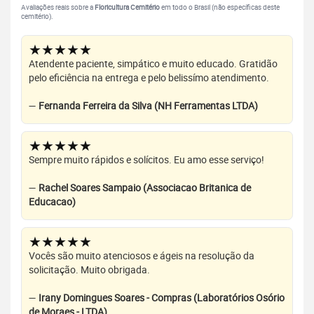
Avaliações reais sobre a
Floricultura Cemitério
em todo o Brasil (não específicas deste
cemitério).
★★★★★
Atendente paciente, simpático e muito educado. Gratidão
pelo eficiência na entrega e pelo belissímo atendimento.
—
Fernanda Ferreira da Silva (NH Ferramentas LTDA)
★★★★★
Sempre muito rápidos e solícitos. Eu amo esse serviço!
—
Rachel Soares Sampaio (Associacao Britanica de
Educacao)
★★★★★
Vocês são muito atenciosos e ágeis na resolução da
solicitação. Muito obrigada.
—
Irany Domingues Soares - Compras (Laboratórios Osório
de Moraes - LTDA)