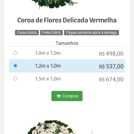
Coroa de Flores Delicada Vermelha
Faixa Grátis
Frete Grátis
Pague somente após a entrega
Tamanhos
1,0m x 1,0m
498,00
R$
1,2m x 1,0m
537,00
R$
1,5m x 1,0m
674,00
R$
Comprar