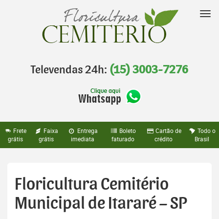
Pular
para
Nav
o
conteúdo
Televendas 24h:
(15) 3003-7276
Frete
Faixa
Entrega
Boleto
Cartão de
Todo o
grátis
grátis
imediata
faturado
crédito
Brasil
Floricultura Cemitério
Municipal de Itararé – SP