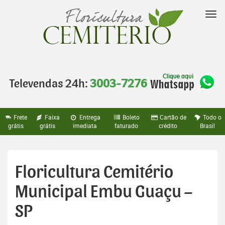
Pular
para
Nav
o
conteúdo
Televendas 24h:
3003-7276
Frete
Faixa
Entrega
Boleto
Cartão de
Todo o
grátis
grátis
imediata
faturado
crédito
Brasil
Floricultura Cemitério
Municipal Embu Guaçu –
SP