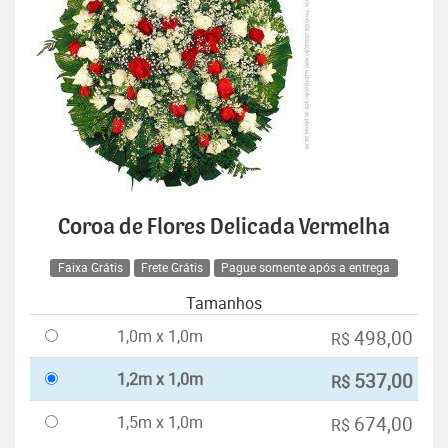
Coroa de Flores Delicada Vermelha
Faixa Grátis
Frete Grátis
Pague somente após a entrega
Tamanhos
1,0m x 1,0m
498,00
R$
1,2m x 1,0m
537,00
R$
1,5m x 1,0m
674,00
R$