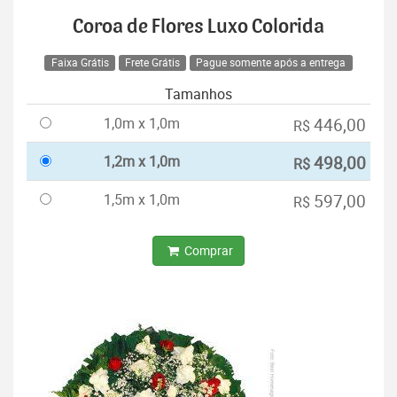
Coroa de Flores Luxo Colorida
Faixa Grátis
Frete Grátis
Pague somente após a entrega
Tamanhos
1,0m x 1,0m
446,00
R$
1,2m x 1,0m
498,00
R$
1,5m x 1,0m
597,00
R$
Comprar