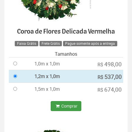
Coroa de Flores Delicada Vermelha
Faixa Grátis
Frete Grátis
Pague somente após a entrega
Tamanhos
1,0m x 1,0m
498,00
R$
1,2m x 1,0m
537,00
R$
1,5m x 1,0m
674,00
R$
Comprar