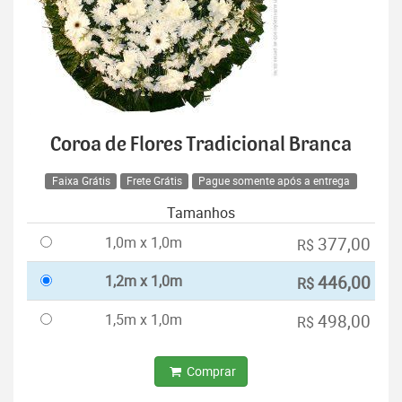
Coroa de Flores Tradicional Branca
Faixa Grátis
Frete Grátis
Pague somente após a entrega
Tamanhos
1,0m x 1,0m
377,00
R$
1,2m x 1,0m
446,00
R$
1,5m x 1,0m
498,00
R$
Comprar