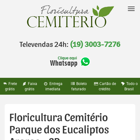
Pular
para
Nav
o
conteúdo
Televendas 24h:
(19) 3003-7276
Frete
Faixa
Entrega
Boleto
Cartão de
Todo o
grátis
grátis
imediata
faturado
crédito
Brasil
Floricultura Cemitério
Parque dos Eucaliptos