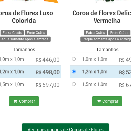
oroa de Flores Luxo
Coroa de Flores Deli
Colorida
Vermelha
Faixa Grátis
Frete Grátis
Faixa Grátis
Frete Grátis
Pague somente após a entrega
Pague somente após a entreg
Tamanhos
Tamanhos
1,0m x 1,0m
446,00
1,0m x 1,0m
4
R$
R$
1,2m x 1,0m
498,00
1,2m x 1,0m
5
R$
R$
1,5m x 1,0m
597,00
1,5m x 1,0m
6
R$
R$
Comprar
Comprar
Ver mais opções de Coroas de Flores