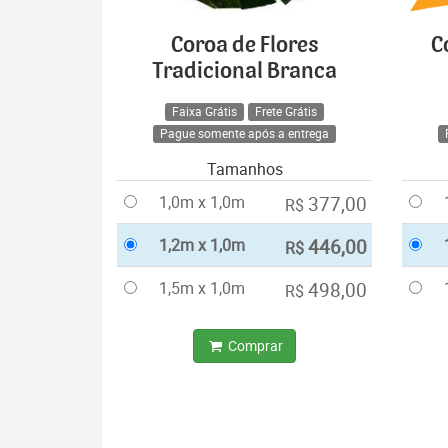
Coroa de Flores
C
Tradicional Branca
Faixa Grátis
Frete Grátis
Pague somente após a entrega
Tamanhos
1,0m x 1,0m
377,00
R$
1,2m x 1,0m
446,00
R$
1,5m x 1,0m
498,00
R$
Comprar