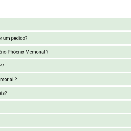
er um pedido?
tério Phôenix Memorial ?
P?
morial ?
eis?