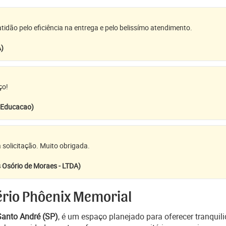
idão pelo eficiência na entrega e pelo belissímo atendimento.
A)
ço!
e Educacao)
 solicitação. Muito obrigada.
 Osório de Moraes - LTDA)
ério Phôenix Memorial
Santo André (SP)
, é um espaço planejado para oferecer tranqui