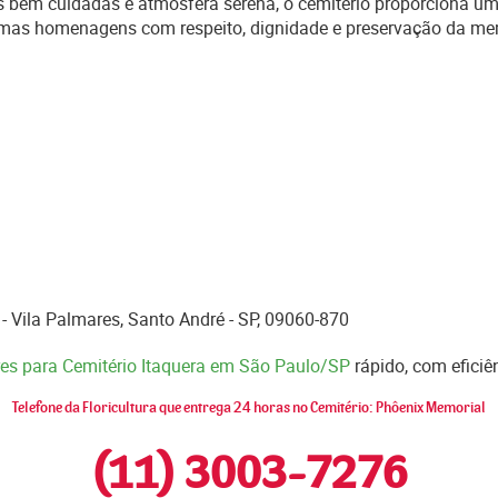
s bem cuidadas e atmosfera serena, o cemitério proporciona u
timas homenagens com respeito, dignidade e preservação da me
 Vila Palmares, Santo André - SP, 09060-870
ores para Cemitério Itaquera em São Paulo/SP
rápido, com eficiê
Telefone da Floricultura que entrega 24 horas no Cemitério: Phôenix Memorial
(11) 3003-7276