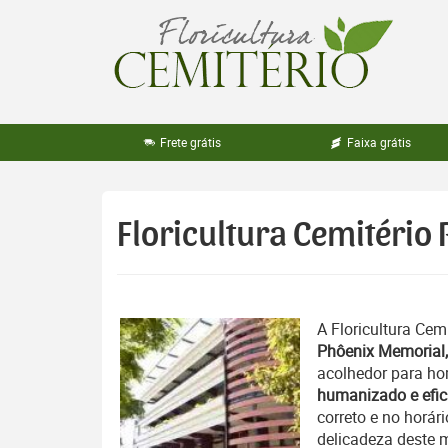
Pular
para
o
conteúdo
Frete grátis
Faixa grátis
Floricultura Cemitério
A Floricultura Cemi
Phôenix Memorial,
acolhedor para 
humanizado e efic
correto e no horá
delicadeza deste 