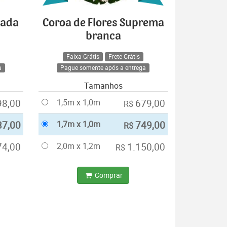
cada
Coroa de Flores Suprema
branca
Faixa Grátis
Frete Grátis
a
Pague somente após a entrega
Tamanhos
98,00
1,5m x 1,0m
679,00
R$
37,00
1,7m x 1,0m
749,00
R$
74,00
2,0m x 1,2m
1.150,00
R$
Comprar