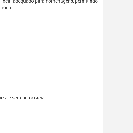
m local adequado para homenagens, permitindo
mória.
ncia e sem burocracia.