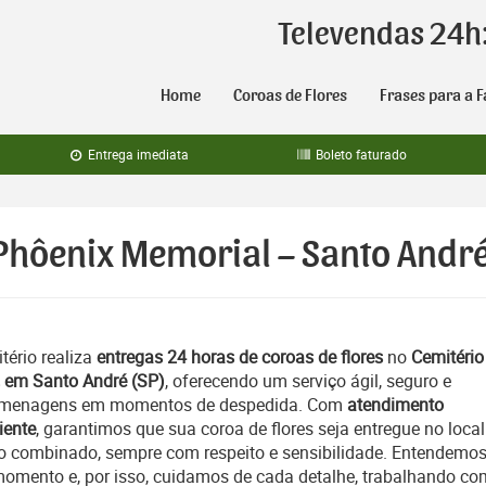
Televendas 24h
Home
Coroas de Flores
Frases para a F
Entrega imediata
Boleto faturado
 Phôenix Memorial – Santo Andr
tério realiza
entregas 24 horas de coroas de flores
no
Cemitério
 em Santo André (SP)
, oferecendo um serviço ágil, seguro e
homenagens em momentos de despedida. Com
atendimento
iente
, garantimos que sua coroa de flores seja entregue no local
rio combinado, sempre com respeito e sensibilidade. Entendemos
momento e, por isso, cuidamos de cada detalhe, trabalhando co