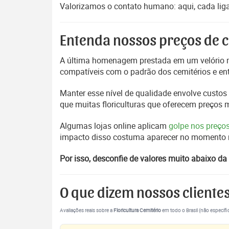
Valorizamos o contato humano: aqui, cada liga
Entenda nossos preços de c
A última homenagem prestada em um velório m
compatíveis com o padrão dos cemitérios e en
Manter esse nível de qualidade envolve custos 
que muitas floriculturas que oferecem preços
Algumas lojas online aplicam
golpe nos preço
impacto disso costuma aparecer no momento mai
Por isso, desconfie de valores muito abaixo da 
O que dizem nossos cliente
Avaliações reais sobre a
Floricultura Cemitério
em todo o Brasil (não específi