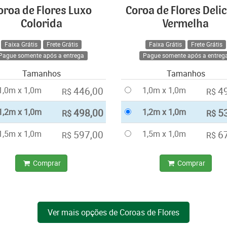
oroa de Flores Luxo
Coroa de Flores Deli
Colorida
Vermelha
Faixa Grátis
Frete Grátis
Faixa Grátis
Frete Grátis
Pague somente após a entrega
Pague somente após a entreg
Tamanhos
Tamanhos
1,0m x 1,0m
446,00
1,0m x 1,0m
4
R$
R$
1,2m x 1,0m
498,00
1,2m x 1,0m
5
R$
R$
1,5m x 1,0m
597,00
1,5m x 1,0m
6
R$
R$
Comprar
Comprar
Ver mais opções de Coroas de Flores