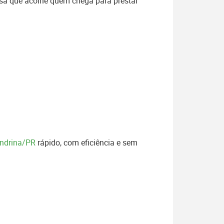
sa que acolhe quem chega para prestar
ondrina/PR
rápido, com eficiência e sem