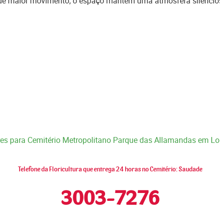
de maior movimento, o espaço mantém uma atmosfera silencio
ores para Cemitério Metropolitano Parque das Allamandas em L
Telefone da Floricultura que entrega 24 horas no Cemitério: Saudade
3003-7276