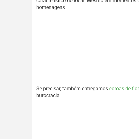
característico do local. Mesmo em momentos 
homenagens.
Se precisar, também entregamos
coroas de fl
burocracia.