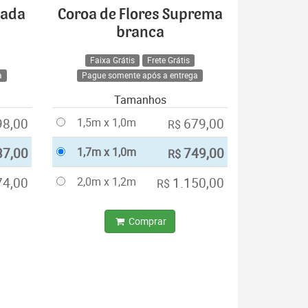
cada
Coroa de Flores Suprema
branca
Faixa Grátis
Frete Grátis
a
Pague somente após a entrega
Tamanhos
98,00
1,5m x 1,0m
679,00
R$
37,00
1,7m x 1,0m
749,00
R$
74,00
2,0m x 1,2m
1.150,00
R$
Comprar