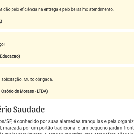
idão pelo eficiência na entrega e pelo belissímo atendimento.
A)
ço!
e Educacao)
 solicitação. Muito obrigada.
 Osório de Moraes - LTDA)
ério Saudade
s/SP, é conhecido por suas alamedas tranquilas e pela organizaç
al, marcada por um portão tradicional e um pequeno jardim fronta