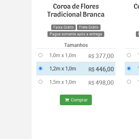
Coroa de Flores
C
Tradicional Branca
Faixa Grátis
Frete Grátis
Pague somente após a entrega
Tamanhos
1,0m x 1,0m
377,00
R$
1,2m x 1,0m
446,00
R$
1,5m x 1,0m
498,00
R$
Comprar