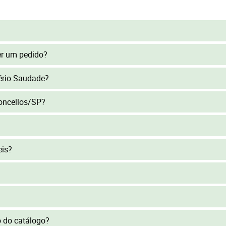
er um pedido?
tério Saudade?
concellos/SP?
eis?
to do catálogo?