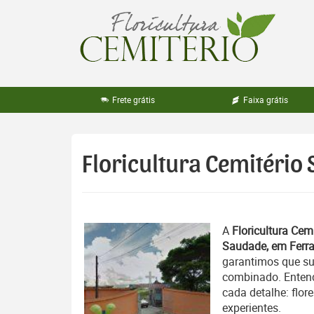
Pular
para
o
conteúdo
Frete grátis
Faixa grátis
Floricultura Cemitério
A
Floricultura Cemi
Saudade, em Ferra
garantimos que su
combinado. Entend
cada detalhe: flor
experientes.