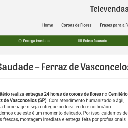
Televenda
Home
Coroas de Flores
Frases para a F
Entrega imediata
Boleto faturado
 Saudade – Ferraz de Vasconcelo
tério
realiza
entregas 24 horas de coroas de flores
no
Cemitério
z de Vasconcellos (SP)
. Com atendimento humanizado e ágil,
a homenagem seja entregue no local certo e no horário
emos que este é um momento delicado. Por isso, cuidamos de
es frescas, montagem imediata e entrega feita por profissionais