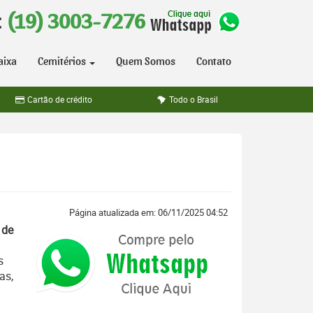
:
(19) 3003-7276
aixa
Cemitérios
Quem Somos
Contato
Cartão de crédito
Todo o Brasil
Página atualizada em: 06/11/2025 04:52
 de
s
as,