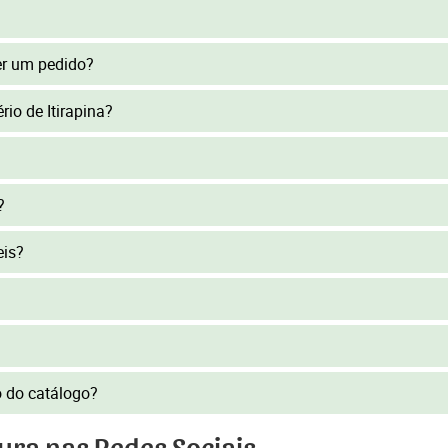
er um pedido?
rio de Itirapina?
?
eis?
to do catálogo?