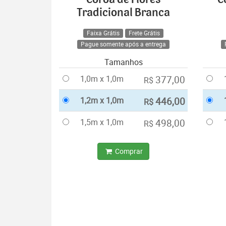
Tradicional Branca
Faixa Grátis
Frete Grátis
Pague somente após a entrega
Tamanhos
1,0m x 1,0m
377,00
R$
1,2m x 1,0m
446,00
R$
1,5m x 1,0m
498,00
R$
Comprar