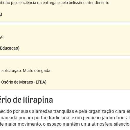
idão pelo eficiência na entrega e pelo belissímo atendimento.
A)
ço!
e Educacao)
 solicitação. Muito obrigada.
 Osório de Moraes - LTDA)
io de Itirapina
nhecido por suas alamedas tranquilas e pela organização clara en
, marcada por um portão tradicional e um pequeno jardim frontal,
de maior movimento, o espaço mantém uma atmosfera silencio