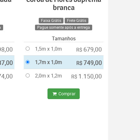
branca
Faixa Grátis
Frete Grátis
a
Pague somente após a entrega
Tamanhos
98,00
1,5m x 1,0m
679,00
R$
37,00
1,7m x 1,0m
749,00
R$
74,00
2,0m x 1,2m
1.150,00
R$
Comprar