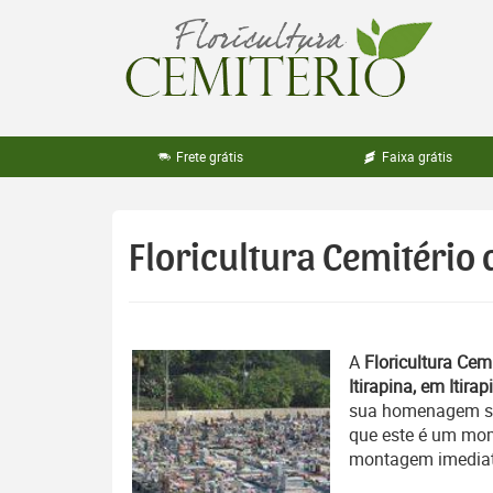
Pular
para
o
conteúdo
Frete grátis
Faixa grátis
Floricultura Cemitério d
A
Floricultura Cemi
Itirapina, em Itira
sua homenagem sej
que este é um mome
montagem imediata 