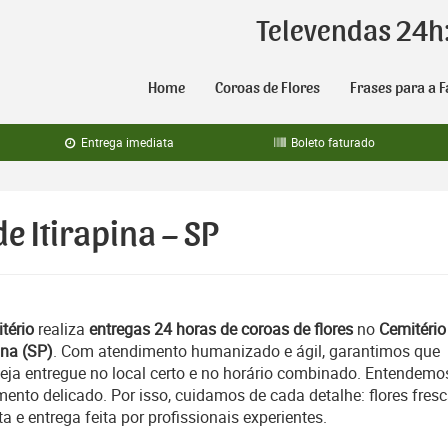
Televendas 24h
Home
Coroas de Flores
Frases para a F
Entrega imediata
Boleto faturado
e Itirapina – SP
tério
realiza
entregas 24 horas de coroas de flores
no
Cemitério
pina (SP)
. Com atendimento humanizado e ágil, garantimos que
a entregue no local certo e no horário combinado. Entendemo
nto delicado. Por isso, cuidamos de cada detalhe: flores fresc
e entrega feita por profissionais experientes.