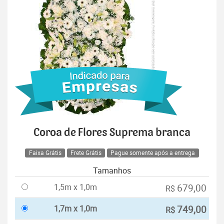
Coroa de Flores Suprema branca
Faixa Grátis
Frete Grátis
Pague somente após a entrega
Tamanhos
1,5m x 1,0m
679,00
R$
1,7m x 1,0m
749,00
R$