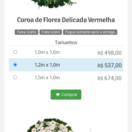
Coroa de Flores Delicada Vermelha
Faixa Grátis
Frete Grátis
Pague somente após a entrega
Tamanhos
1,0m x 1,0m
498,00
R$
1,2m x 1,0m
537,00
R$
1,5m x 1,0m
674,00
R$
Comprar