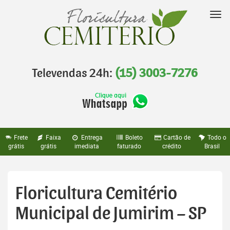
Pular
para
Nav
o
conteúdo
Televendas 24h:
(15) 3003-7276
Frete
Faixa
Entrega
Boleto
Cartão de
Todo o
grátis
grátis
imediata
faturado
crédito
Brasil
Floricultura Cemitério
Municipal de Jumirim – SP