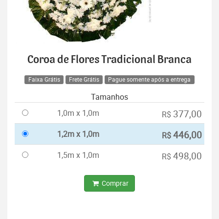
Coroa de Flores Tradicional Branca
Faixa Grátis
Frete Grátis
Pague somente após a entrega
Tamanhos
1,0m x 1,0m
377,00
R$
1,2m x 1,0m
446,00
R$
1,5m x 1,0m
498,00
R$
Comprar