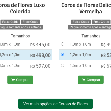
oroa de Flores Luxo
Coroa de Flores Deli
Colorida
Vermelha
Faixa Grátis
Frete Grátis
Faixa Grátis
Frete Grátis
Pague somente após a entrega
Pague somente após a entreg
Tamanhos
Tamanhos
1,0m x 1,0m
446,00
1,0m x 1,0m
4
R$
R$
1,2m x 1,0m
498,00
1,2m x 1,0m
5
R$
R$
1,5m x 1,0m
597,00
1,5m x 1,0m
6
R$
R$
Comprar
Comprar
Ver mais opções de Coroas de Flores