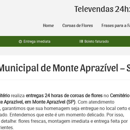
Televendas 24h
Home
Coroas de Flores
Frases para a F
Entrega imediata
Boleto faturado
Municipal de Monte Aprazível – 
tério
realiza
entregas 24 horas de coroas de flores
no
Cemitério
e Aprazível, em Monte Aprazível (SP)
. Com atendimento
, garantimos que sua homenagem seja entregue no local certo 
ado. Entendemos que este é um momento delicado. Por isso,
etalhe: flores frescas, montagem imediata e entrega feita por
ientes.