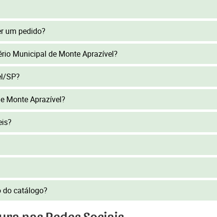
er um pedido?
tério Municipal de Monte Aprazível?
el/SP?
e Monte Aprazível?
eis?
to do catálogo?