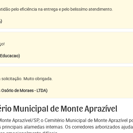
idão pelo eficiência na entrega e pelo belissímo atendimento.
A)
ço!
e Educacao)
 solicitação. Muito obrigada.
 Osório de Moraes - LTDA)
rio Municipal de Monte Aprazível
onte Aprazível/SP, o Cemitério Municipal de Monte Aprazível p
às principais alamedas internas. Os corredores arborizados aju