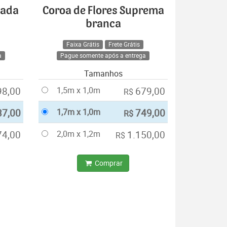
cada
Coroa de Flores Suprema
branca
Faixa Grátis
Frete Grátis
a
Pague somente após a entrega
Tamanhos
98,00
1,5m x 1,0m
679,00
R$
37,00
1,7m x 1,0m
749,00
R$
74,00
2,0m x 1,2m
1.150,00
R$
Comprar