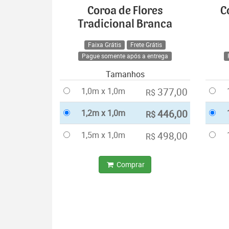
Coroa de Flores
C
Tradicional Branca
Faixa Grátis
Frete Grátis
Pague somente após a entrega
Tamanhos
1,0m x 1,0m
377,00
R$
1,2m x 1,0m
446,00
R$
1,5m x 1,0m
498,00
R$
Comprar