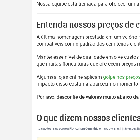
Nossa equipe está treinada para oferecer um 
Entenda nossos preços de c
A última homenagem prestada em um velório m
compatíveis com o padrão dos cemitérios e en
Manter esse nível de qualidade envolve custos 
que muitas floriculturas que oferecem preços
Algumas lojas online aplicam
golpe nos preço
impacto disso costuma aparecer no momento mai
Por isso, desconfie de valores muito abaixo da 
O que dizem nossos cliente
Avaliações reais sobre a
Floricultura Cemitério
em todo o Brasil (não específi