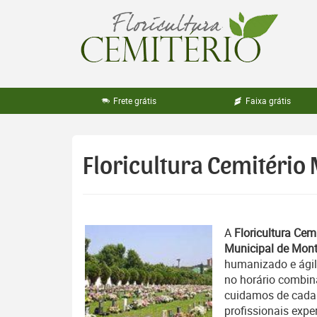
Pular
para
o
conteúdo
Frete grátis
Faixa grátis
Floricultura Cemitério 
A
Floricultura Cemi
Municipal de Mont
humanizado e ágil
no horário combin
cuidamos de cada d
profissionais exper