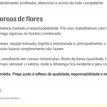
atendimento acolhedor, atencioso e acima de tudo competente.
oroas de flores
erece cuidado e responsabilidade. Por isso, trabalhamos com
trega rigorosa no horário combinado.
reais: equipe treinada, logística estruturada e, principalmente,
 muito baixos simplesmente não fazem.
s
, resultando em coroas minúsculas, flores de baixa qualidade, fa
s sensível: o velório, onde a diferença fica evidente e gera 
média. Preço justo é reflexo de qualidade, responsabilidade e re
s
cas deste cemitério).