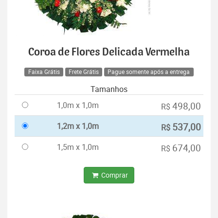
Coroa de Flores Delicada Vermelha
Faixa Grátis
Frete Grátis
Pague somente após a entrega
Tamanhos
1,0m x 1,0m
498,00
R$
1,2m x 1,0m
537,00
R$
1,5m x 1,0m
674,00
R$
Comprar