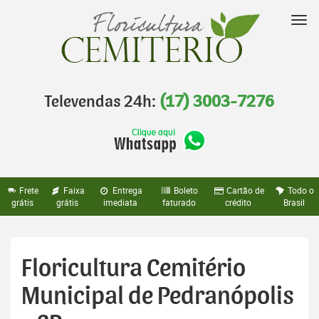
Pular
para
Nav
o
conteúdo
Televendas 24h:
(17) 3003-7276
Frete
Faixa
Entrega
Boleto
Cartão de
Todo o
grátis
grátis
imediata
faturado
crédito
Brasil
Floricultura Cemitério
Municipal de Pedranópolis