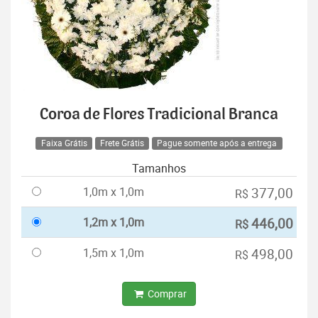
Coroa de Flores Tradicional Branca
Faixa Grátis
Frete Grátis
Pague somente após a entrega
Tamanhos
1,0m x 1,0m
377,00
R$
1,2m x 1,0m
446,00
R$
1,5m x 1,0m
498,00
R$
Comprar