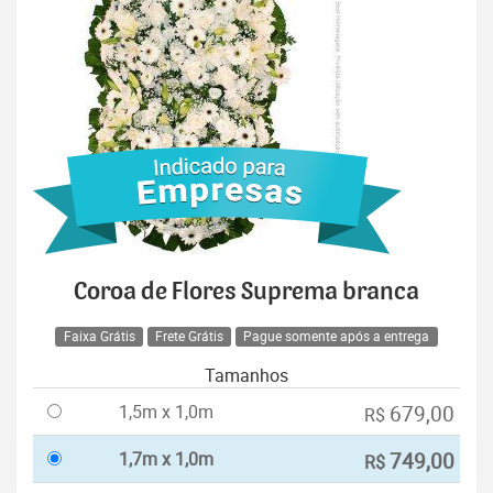
Coroa de Flores Suprema branca
Faixa Grátis
Frete Grátis
Pague somente após a entrega
Tamanhos
1,5m x 1,0m
679,00
R$
1,7m x 1,0m
749,00
R$