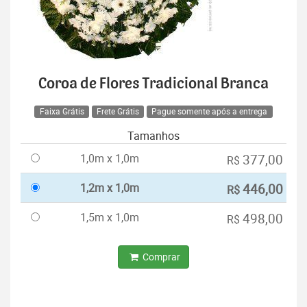
Coroa de Flores Tradicional Branca
Faixa Grátis
Frete Grátis
Pague somente após a entrega
Tamanhos
1,0m x 1,0m
377,00
R$
1,2m x 1,0m
446,00
R$
1,5m x 1,0m
498,00
R$
Comprar