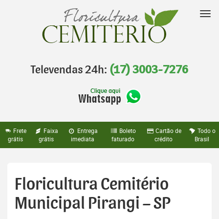
Pular
para
Nav
o
conteúdo
Televendas 24h:
(17) 3003-7276
Frete
Faixa
Entrega
Boleto
Cartão de
Todo o
grátis
grátis
imediata
faturado
crédito
Brasil
Floricultura Cemitério
Municipal Pirangi – SP