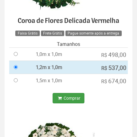
Coroa de Flores Delicada Vermelha
Faixa Grátis
Frete Grátis
Pague somente após a entrega
Tamanhos
1,0m x 1,0m
498,00
R$
1,2m x 1,0m
537,00
R$
1,5m x 1,0m
674,00
R$
Comprar