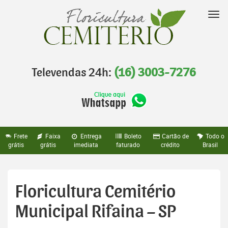
Pular
para
Nav
o
conteúdo
Televendas 24h:
(16) 3003-7276
Frete
Faixa
Entrega
Boleto
Cartão de
Todo o
grátis
grátis
imediata
faturado
crédito
Brasil
Floricultura Cemitério
Municipal Rifaina – SP