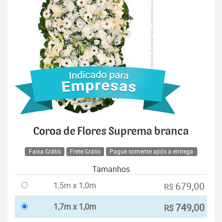
Coroa de Flores Suprema branca
Faixa Grátis
Frete Grátis
Pague somente após a entrega
Tamanhos
1,5m x 1,0m
679,00
R$
1,7m x 1,0m
749,00
R$