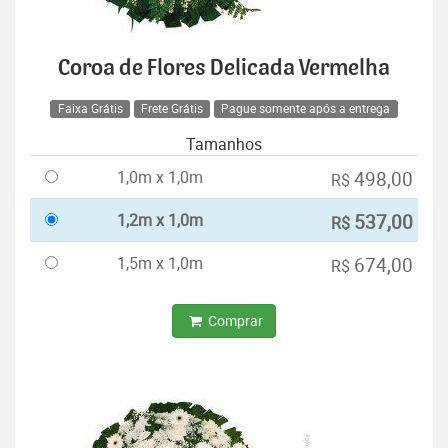
Coroa de Flores Delicada Vermelha
Faixa Grátis
Frete Grátis
Pague somente após a entrega
Tamanhos
1,0m x 1,0m
498,00
R$
1,2m x 1,0m
537,00
R$
1,5m x 1,0m
674,00
R$
Comprar