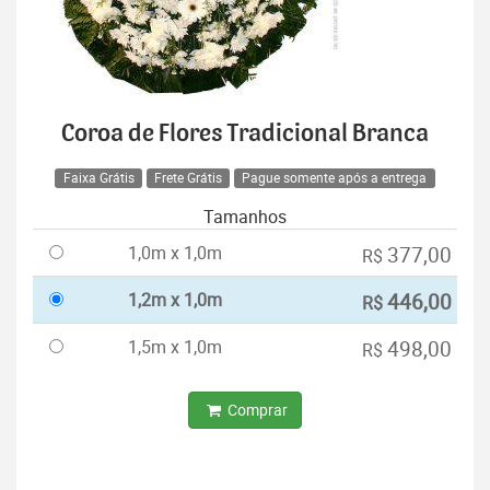
Coroa de Flores Tradicional Branca
Faixa Grátis
Frete Grátis
Pague somente após a entrega
Tamanhos
1,0m x 1,0m
377,00
R$
1,2m x 1,0m
446,00
R$
1,5m x 1,0m
498,00
R$
Comprar