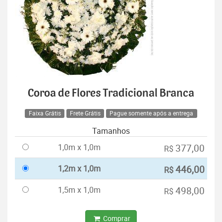
Coroa de Flores Tradicional Branca
Faixa Grátis
Frete Grátis
Pague somente após a entrega
Tamanhos
1,0m x 1,0m
377,00
R$
1,2m x 1,0m
446,00
R$
1,5m x 1,0m
498,00
R$
Comprar