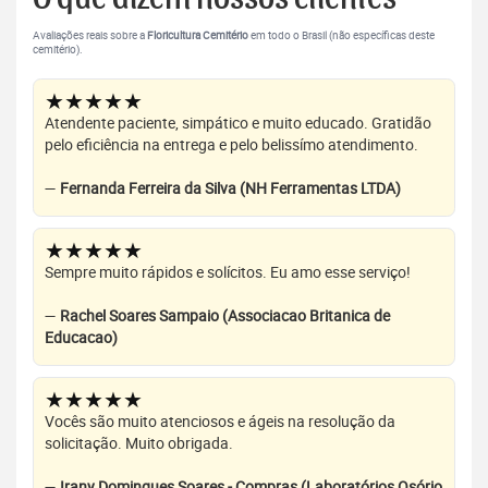
Avaliações reais sobre a
Floricultura Cemitério
em todo o Brasil (não específicas deste
cemitério).
★★★★★
Atendente paciente, simpático e muito educado. Gratidão
pelo eficiência na entrega e pelo belissímo atendimento.
—
Fernanda Ferreira da Silva (NH Ferramentas LTDA)
★★★★★
Sempre muito rápidos e solícitos. Eu amo esse serviço!
—
Rachel Soares Sampaio (Associacao Britanica de
Educacao)
★★★★★
Vocês são muito atenciosos e ágeis na resolução da
solicitação. Muito obrigada.
—
Irany Domingues Soares - Compras (Laboratórios Osório