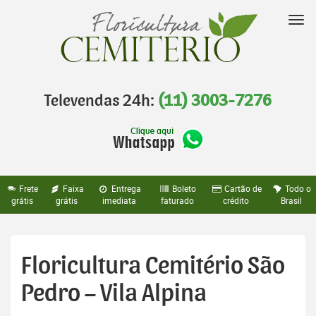
Pular
para
Nav
o
conteúdo
Televendas 24h:
(11) 3003-7276
Frete
Faixa
Entrega
Boleto
Cartão de
Todo o
grátis
grátis
imediata
faturado
crédito
Brasil
Floricultura Cemitério São
Pedro – Vila Alpina