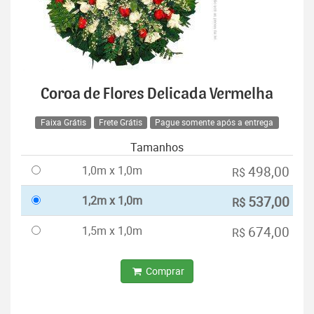
Coroa de Flores Delicada Vermelha
Faixa Grátis
Frete Grátis
Pague somente após a entrega
Tamanhos
1,0m x 1,0m
498,00
R$
1,2m x 1,0m
537,00
R$
1,5m x 1,0m
674,00
R$
Comprar