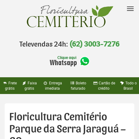
Pular
para
Nav
o
conteúdo
Televendas 24h:
(62) 3003-7276
Frete
Faixa
Entrega
Boleto
Cartão de
Todo o
grátis
grátis
imediata
faturado
crédito
Brasil
Floricultura Cemitério
Parque da Serra Jaraguá –