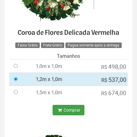
Coroa de Flores Delicada Vermelha
Faixa Grátis
Frete Grátis
Pague somente após a entrega
Tamanhos
1,0m x 1,0m
498,00
R$
1,2m x 1,0m
537,00
R$
1,5m x 1,0m
674,00
R$
Comprar