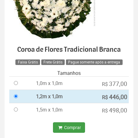
Coroa de Flores Tradicional Branca
Faixa Grátis
Frete Grátis
Pague somente após a entrega
Tamanhos
1,0m x 1,0m
377,00
R$
1,2m x 1,0m
446,00
R$
1,5m x 1,0m
498,00
R$
Comprar